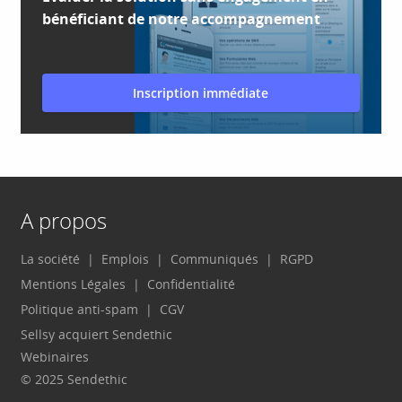
bénéficiant de notre accompagnement
Inscription immédiate
A propos
La société
Emplois
Communiqués
RGPD
Mentions Légales
Confidentialité
Politique anti-spam
CGV
Sellsy acquiert Sendethic
Webinaires
© 2025 Sendethic