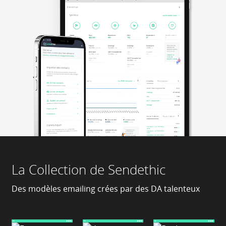
La Collection de Sendethic
Des modèles emailing crées par des DA talenteux