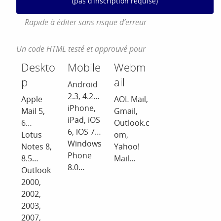
(pas d’inscription requise)
Rapide à éditer sans risque d’erreur
Un code HTML testé et approuvé pour
Deskto
Mobile
Webm
p
ail
Android
2.3, 4.2…
Apple
AOL Mail,
iPhone,
Mail 5,
Gmail,
iPad, iOS
6…
Outlook.c
6, iOS 7…
Lotus
om,
Windows
Notes 8,
Yahoo!
Phone
8.5…
Mail…
8.0…
Outlook
2000,
2002,
2003,
2007,