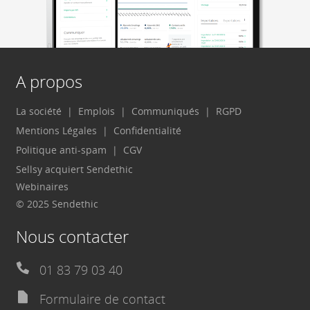
A propos
La société
Emplois
Communiqués
RGPD
Mentions Légales
Confidentialité
Politique anti-spam
CGV
Sellsy acquiert Sendethic
Webinaires
© 2025 Sendethic
Nous contacter
01 83 79 03 40
Formulaire de contact