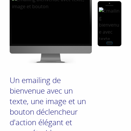
Un emailing de
bienvenue avec un
texte, une image et un
bouton déclencheur
d'action élégant et