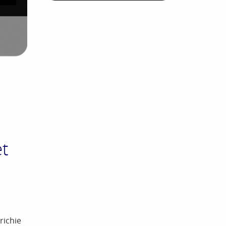
et
richie