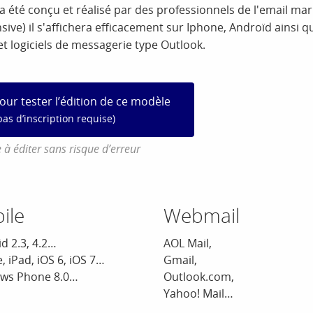
été conçu et réalisé par des professionnels de l'email mar
ve) il s'affichera efficacement sur Iphone, Androïd ainsi q
t logiciels de messagerie type Outlook.
pour tester l’édition de ce modèle
pas d’inscription requise)
 à éditer sans risque d’erreur
ile
Webmail
d 2.3, 4.2…
AOL Mail,
, iPad, iOS 6, iOS 7…
Gmail,
ws Phone 8.0…
Outlook.com,
Yahoo! Mail…