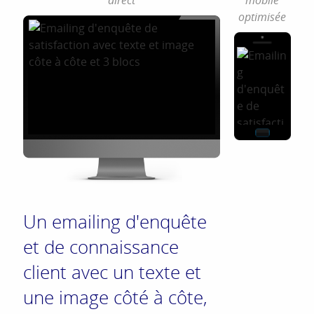
direct
mobile
optimisée
Un emailing d'enquête
et de connaissance
client avec un texte et
une image côté à côte,