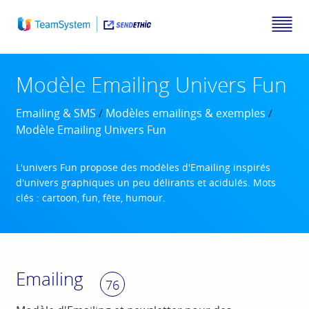
Modèle Emailing Univers Fun
Emailing & SMS
/
Modèles emailings & exemples
/
Modèle Emailing Univers Fun
L'univers Fun propose des modèles d'Emailing inspirés
d'univers graphiques un peu délirants et acidulés. Mots
clés : cartoon, fun, fête, humour.
Emailing
76