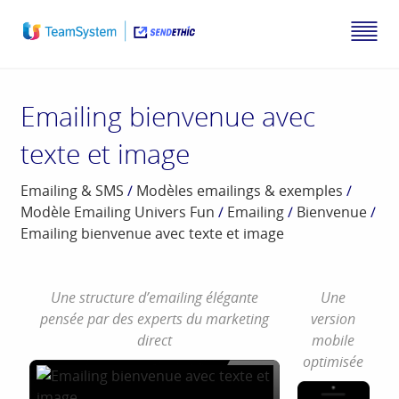
Emailing bienvenue avec
texte et image
Emailing & SMS
/
Modèles emailings & exemples
/
Modèle Emailing Univers Fun
/
Emailing
/
Bienvenue
/
Emailing bienvenue avec texte et image
Une structure d’emailing élégante
Une
pensée par des experts du marketing
version
direct
mobile
optimisée