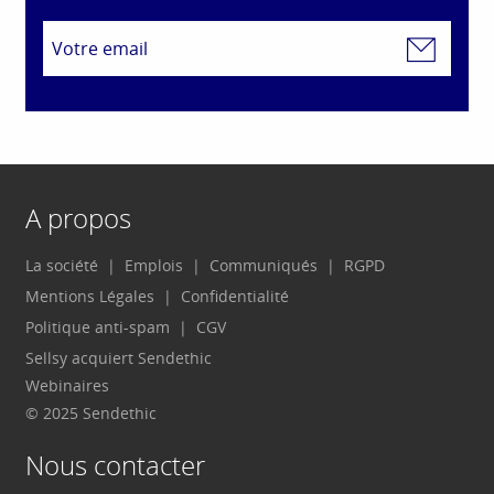
A propos
La société
Emplois
Communiqués
RGPD
Mentions Légales
Confidentialité
Politique anti-spam
CGV
Sellsy acquiert Sendethic
Webinaires
© 2025 Sendethic
Nous contacter