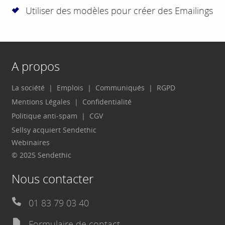
Utiliser des modèles pour créer des Emailings
A propos
La société
Emplois
Communiqués
RGPD
Mentions Légales
Confidentialité
Politique anti-spam
CGV
Sellsy acquiert Sendethic
Webinaires
© 2025 Sendethic
Nous contacter
01 83 79 03 40
Formulaire de contact