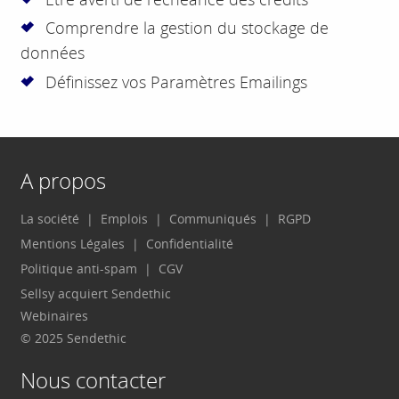
Comprendre la gestion du stockage de
données
Définissez vos Paramètres Emailings
A propos
La société
Emplois
Communiqués
RGPD
Mentions Légales
Confidentialité
Politique anti-spam
CGV
Sellsy acquiert Sendethic
Webinaires
© 2025 Sendethic
Nous contacter