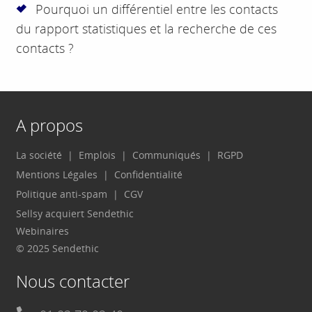
Pourquoi un différentiel entre les contacts
du rapport statistiques et la recherche de ces
contacts ?
A propos
La société
Emplois
Communiqués
RGPD
Mentions Légales
Confidentialité
Politique anti-spam
CGV
Sellsy acquiert Sendethic
Webinaires
© 2025 Sendethic
Nous contacter