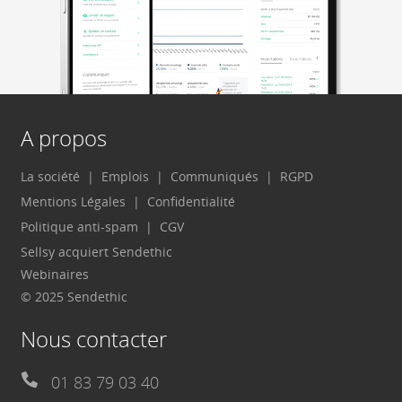
A propos
La société
Emplois
Communiqués
RGPD
Mentions Légales
Confidentialité
Politique anti-spam
CGV
Sellsy acquiert Sendethic
Webinaires
© 2025 Sendethic
Nous contacter
01 83 79 03 40