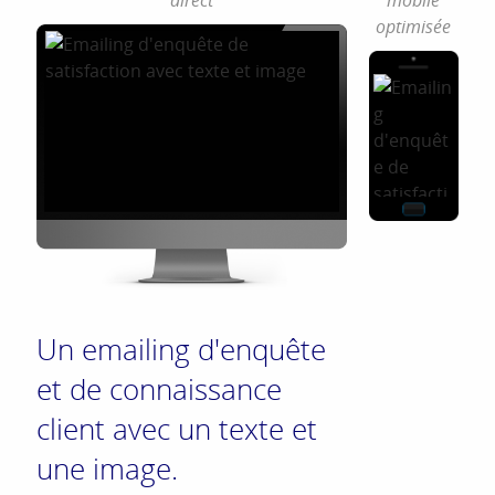
direct
mobile
optimisée
Un emailing d'enquête
et de connaissance
client avec un texte et
une image.