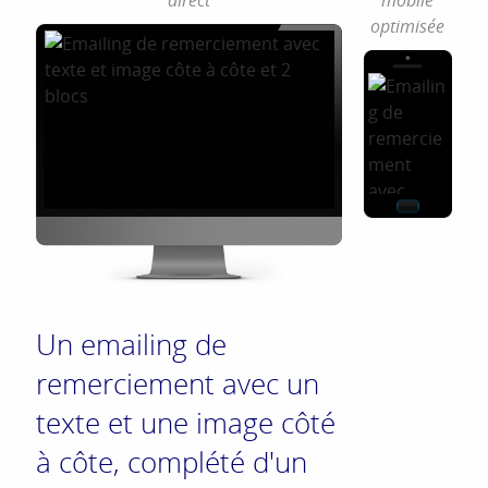
direct
mobile
optimisée
Un emailing de
remerciement avec un
texte et une image côté
à côte, complété d'un