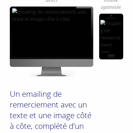
direct
mobile
optimisée
Un emailing de
remerciement avec un
texte et une image côté
à côte, complété d'un