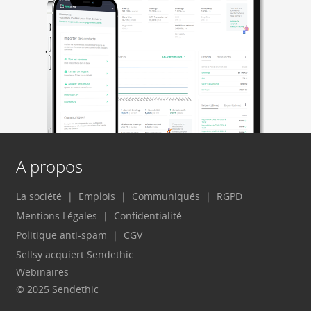
A propos
La société
Emplois
Communiqués
RGPD
Mentions Légales
Confidentialité
Politique anti-spam
CGV
Sellsy acquiert Sendethic
Webinaires
© 2025 Sendethic