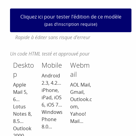
Cliquez ici pour tester l’édition de ce modèle
(pas d’inscription requise)
Rapide à éditer sans risque d’erreur
Un code HTML testé et approuvé pour
Deskto
Mobile
Webm
p
ail
Android
2.3, 4.2…
Apple
AOL Mail,
iPhone,
Mail 5,
Gmail,
iPad, iOS
6…
Outlook.c
6, iOS 7…
Lotus
om,
Windows
Notes 8,
Yahoo!
Phone
8.5…
Mail…
8.0…
Outlook
2000,